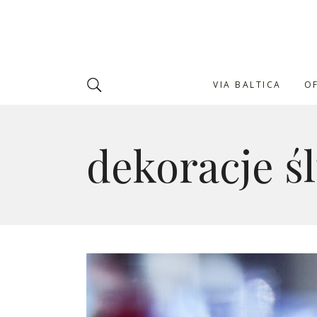
VIA BALTICA
O
dekoracje ś