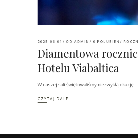
2025-06-01
OD
ADMIN
0
POLUBIEŃ
ROCZN
Diamentowa rocznica
Hotelu Viabaltica
W naszej sali świętowaliśmy niezwykłą okazję 
CZYTAJ DALEJ