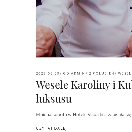
2025-06-09
OD
ADMIN
2
POLUBIEŃ
WESEL
Wesele Karoliny i Ku
luksusu
Miniona sobota w Hotelu Viabaltica zapisała się
CZYTAJ DALEJ