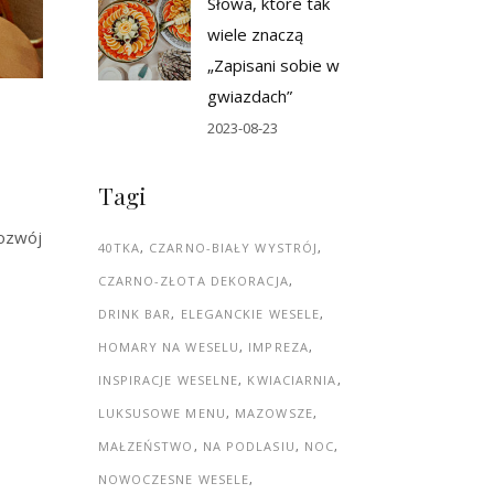
Słowa, które tak
wiele znaczą
„Zapisani sobie w
gwiazdach”
2023-08-23
Tagi
rozwój
40TKA
CZARNO-BIAŁY WYSTRÓJ
CZARNO-ZŁOTA DEKORACJA
DRINK BAR
ELEGANCKIE WESELE
HOMARY NA WESELU
IMPREZA
INSPIRACJE WESELNE
KWIACIARNIA
LUKSUSOWE MENU
MAZOWSZE
MAŁZEŃSTWO
NA PODLASIU
NOC
NOWOCZESNE WESELE