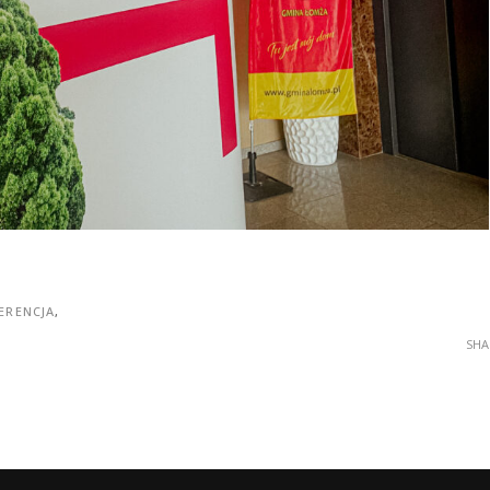
ERENCJA
,
SHA