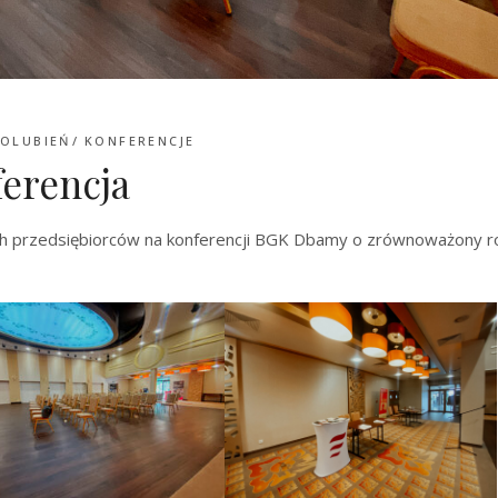
OLUBIEŃ
KONFERENCJE
erencja
ich przedsiębiorców na konferencji BGK Dbamy o zrównoważony 