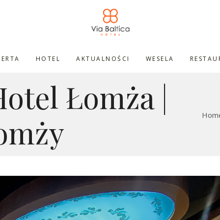
FERTA
HOTEL
AKTUALNOŚCI
WESELA
RESTAU
Hotel Łomża |
Hom
Łomży