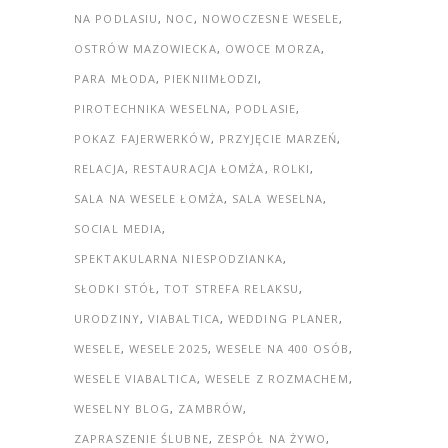
NA PODLASIU
NOC
NOWOCZESNE WESELE
OSTRÓW MAZOWIECKA
OWOCE MORZA
PARA MŁODA
PIEKNIIMŁODZI
PIROTECHNIKA WESELNA
PODLASIE
POKAZ FAJERWERKÓW
PRZYJĘCIE MARZEŃ
RELACJA
RESTAURACJA ŁOMŻA
ROLKI
SALA NA WESELE ŁOMŻA
SALA WESELNA
SOCIAL MEDIA
SPEKTAKULARNA NIESPODZIANKA
SŁODKI STÓŁ
TOT STREFA RELAKSU
URODZINY
VIABALTICA
WEDDING PLANER
WESELE
WESELE 2025
WESELE NA 400 OSÓB
WESELE VIABALTICA
WESELE Z ROZMACHEM
WESELNY BLOG
ZAMBRÓW
ZAPRASZENIE ŚLUBNE
ZESPÓŁ NA ŻYWO