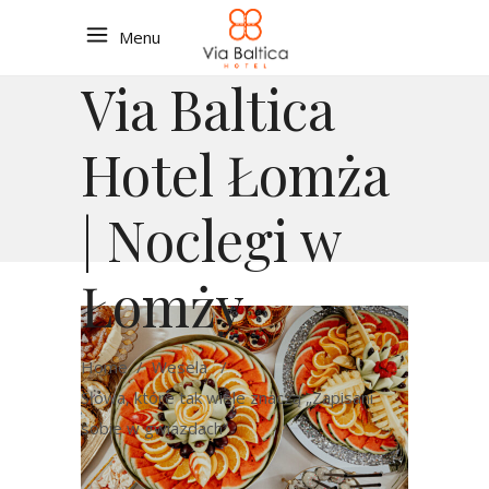
Menu
Via Baltica
Hotel Łomża
| Noclegi w
Łomży
Home
/
Wesela
/
Słowa, które tak wiele znaczą „Zapisani
sobie w gwiazdach”